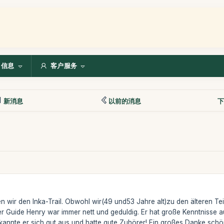
信息
客户服务
新消息
以前的消息
下
wir den Inka-Trail. Obwohl wir(49 und53 Jahre alt)zu den älteren Te
 Guide Henry war immer nett und geduldig. Er hat große Kenntnisse au
annte er sich gut aus und hatte gute Zuhörer! Ein großes Danke schö