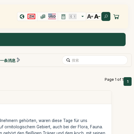
ZH
USD
一条消息
Page 1 of 1
1
ilnehmern gehörten, waren diese Tage für uns
f ornitologischem Gebiert, auch bei der Flora, Fauna.
n gehört den fleißigen Träger und dem koch, mit seinen