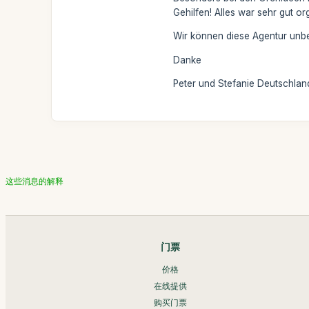
Gehilfen! Alles war sehr gut org
Wir können diese Agentur unbe
Danke
Peter und Stefanie Deutschlan
这些消息的解释
门票
价格
在线提供
购买门票