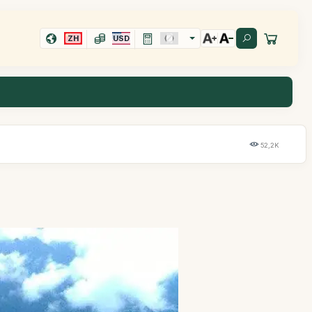
ZH
USD
52,2K