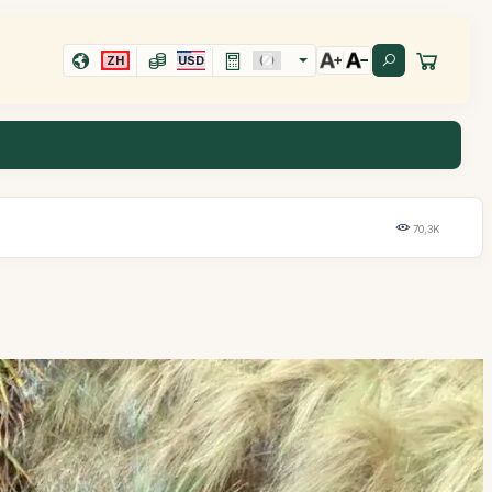
ZH
USD
70,3K