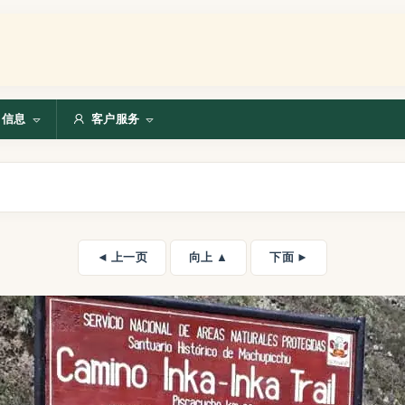
信息
客户服务
◄ 上一页
向上 ▲
下面 ►