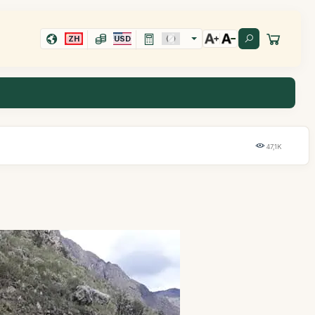
ZH
USD
47,1K