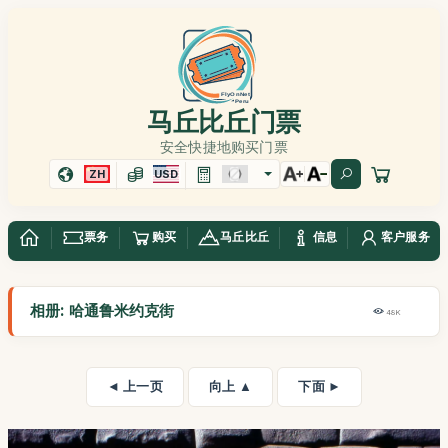
马丘比丘门票
安全快捷地购买门票
ZH
USD
票务
购买
马丘比丘
信息
客户服务
相册: 哈通鲁米约克街
48K
◄ 上一页
向上 ▲
下面 ►