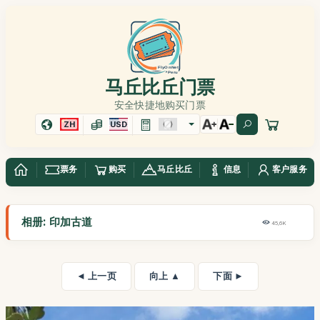
马丘比丘门票
安全快捷地购买门票
ZH
USD
票务
购买
马丘比丘
信息
客户服务
相册: 印加古道
45,6K
◄ 上一页
向上 ▲
下面 ►