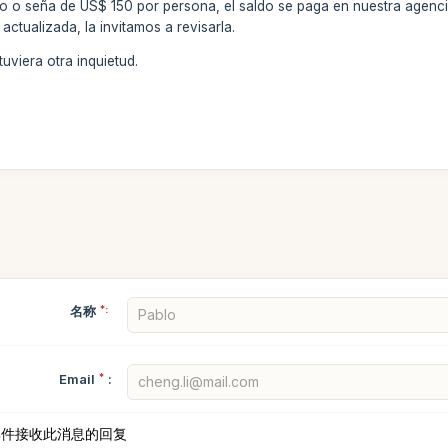
to o seña de US$ 150 por persona, el saldo se paga en nuestra agenc
actualizada, la invitamos a revisarla.
uviera otra inquietud.
名称
*:
Email
*
:
邮件接收此消息的回复