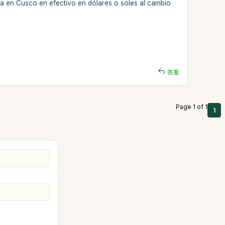
ia en Cusco en efectivo en dólares o soles al cambio
答案
Page 1 of 1
1