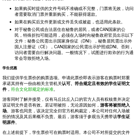
如果购买时提供的文件号码不准确或不完整，门票将无效，访问
者需要取消门票并重新购买，不能获得退款。
如果在购买后文件更新或文件丢失或被盗，也适用此条款。
对于秘鲁公民或合法居住在秘鲁的居民，或者CAN国家的公
民，特殊折扣可能适用，必须在入场时向秘鲁政府官员出示以下
文件：秘鲁公民需出示国家身份证（DNI），秘鲁居民需出示外
国人注册证（CE），CAN国家的公民需出示护照或DNI。否则，
访问者需要自行解决问题。一般情况下，试图进行欺诈的行为通
常会导致拒绝入场。
学生优惠
我们提供学生票价的购票选项。申请此票价即表示游客在购票时郑重
承诺其持有一份由相关主管机关
认可、符合规定且有效的学生证明文
件
，
符合文化部规定的标准
。
游客同时了解并接受，仅有马丘比丘入口的官方人员有权核查并决定
该证明文件是否有效。若证明被拒，无论原因如何，
游客将被拒绝入
场
。游客也同意，该决定完全归官方机构裁定，本公司对任何入场被
拒的情况及其后果概不负责。最后，游客须于参观当天携带该
学生证
明原件
。
在上述前提下，学生票价可在购票时适用。本公司不对所提交的文件