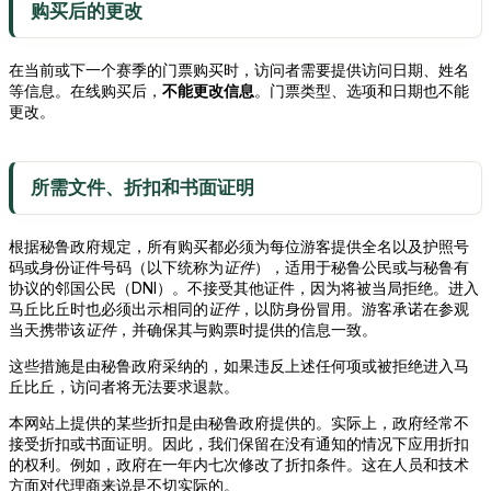
购买后的更改
在当前或下一个赛季的门票购买时，访问者需要提供访问日期、姓名
等信息。在线购买后，
不能更改信息
。门票类型、选项和日期也不能
更改。
所需文件、折扣和书面证明
根据秘鲁政府规定，所有购买都必须为每位游客提供全名以及护照号
码或身份证件号码（以下统称为
证件
），适用于秘鲁公民或与秘鲁有
协议的邻国公民（DNI）。不接受其他证件，因为将被当局拒绝。进入
马丘比丘时也必须出示相同的
证件
，以防身份冒用。游客承诺在参观
当天携带该
证件
，并确保其与购票时提供的信息一致。
这些措施是由秘鲁政府采纳的，如果违反上述任何项或被拒绝进入马
丘比丘，访问者将无法要求退款。
本网站上提供的某些折扣是由秘鲁政府提供的。实际上，政府经常不
接受折扣或书面证明。因此，我们保留在没有通知的情况下应用折扣
的权利。例如，政府在一年内七次修改了折扣条件。这在人员和技术
方面对代理商来说是不切实际的。